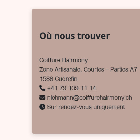
Où nous trouver
Coiffure Hairmony
Zone Artisanale, Courtes - Parties A7
1588 Cudrefin
+41 79 109 11 14
nlehmann@coiffurehairmony.ch
Sur rendez-vous uniquement