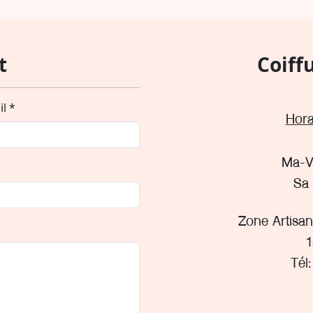
t
Coiff
l *
Hora
Ma-Ve
Sa 
Zone Artisan
1
Tél